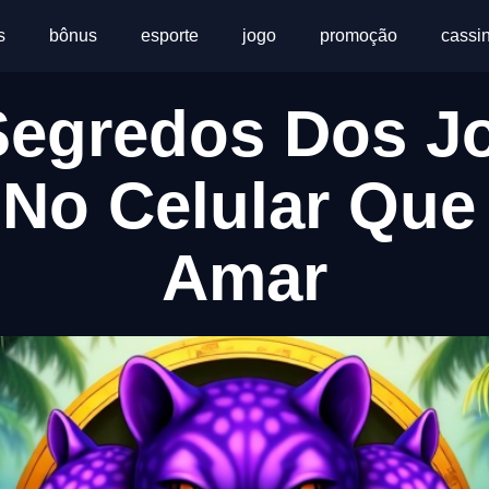
s
bônus
esporte
jogo
promoção
cassi
Segredos Dos J
No Celular Que
Amar