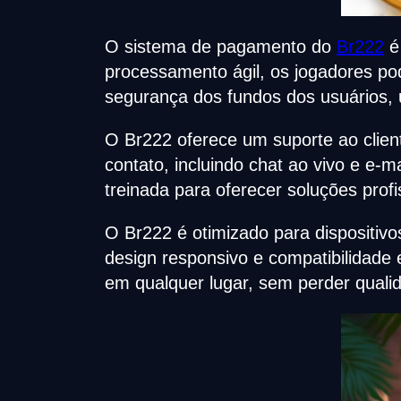
O sistema de pagamento do
Br222
é 
processamento ágil, os jogadores po
segurança dos fundos dos usuários, u
O Br222 oferece um suporte ao clien
contato, incluindo chat ao vivo e e-m
treinada para oferecer soluções prof
O Br222 é otimizado para dispositiv
design responsivo e compatibilidade 
em qualquer lugar, sem perder qual