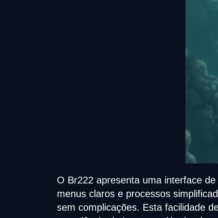
O Br222 apresenta uma interface de u
menus claros e processos simplificad
sem complicações. Esta facilidade d