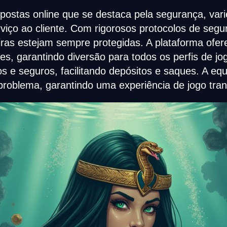
ostas online que se destaca pela segurança, var
rviço ao cliente. Com rigorosos protocolos de se
iras estejam sempre protegidas. A plataforma of
es, garantindo diversão para todos os perfis de j
e seguros, facilitando depósitos e saques. A equ
roblema, garantindo uma experiência de jogo tranqu