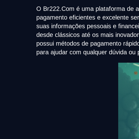
O Br222.Com é uma plataforma de ap
pagamento eficientes e excelente se
suas informações pessoais e finance
desde clássicos até os mais inovador
possui métodos de pagamento rápidos 
para ajudar com qualquer dúvida ou p