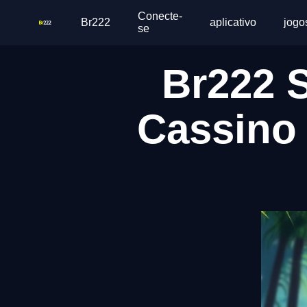
Conecte-
Br222
aplicativo
jogo
se
Br222 
Cassino 