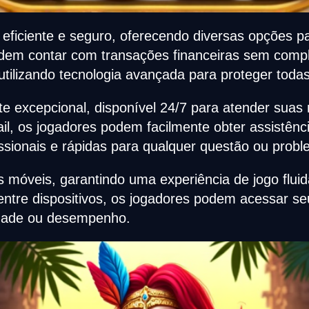
eficiente e seguro, oferecendo diversas opções p
dem contar com transações financeiras sem compl
tilizando tecnologia avançada para proteger toda
te excepcional, disponível 24/7 para atender suas
ail, os jogadores podem facilmente obter assistênc
issionais e rápidas para qualquer questão ou probl
os móveis, garantindo uma experiência de jogo flu
entre dispositivos, os jogadores podem acessar seu
idade ou desempenho.